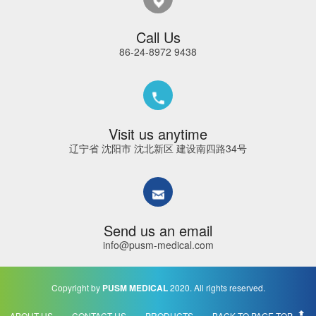
Call Us
86-24-8972 9438
Visit us anytime
辽宁省 沈阳市 沈北新区 建设南四路34号
Send us an email
info@pusm-medical.com
Copyright by
PUSM MEDICAL
2020. All rights reserved.
ABOUT US
CONTACT US
PRODUCTS
BACK TO PAGE TOP