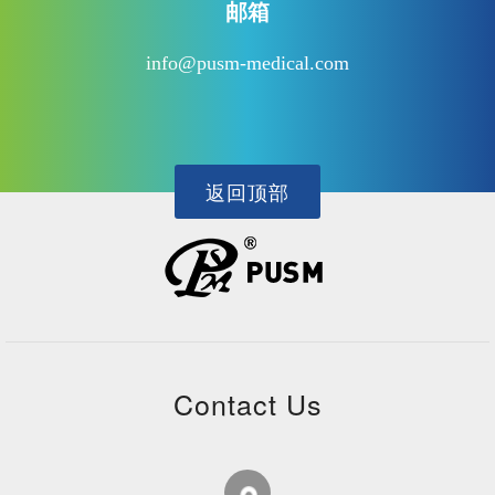
邮箱
info@pusm-medical.com
返回顶部
Contact Us