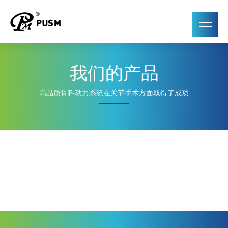
我们的产品
高品质骨科动力系统在关节手术方面取得了成功