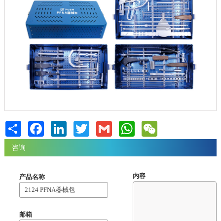
Share
Facebook
LinkedIn
Twitter
Gmail
WhatsApp
WeChat
咨询
内容
产品名称
邮箱