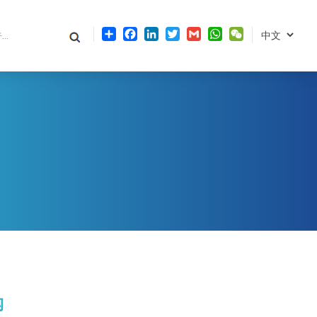
Share
Facebook
LinkedIn
Twitter
Gmail
WhatsApp
WeChat
钩